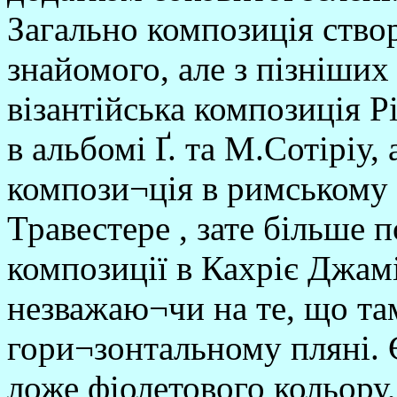
Загально композиція ство
знайомого, але з пізніших 
візантійська композиція Р
в альбомі Ґ. та М.Сотіріу, 
компози¬ція в римському 
Травестере , зате більше 
композиції в Кахріє Джам
незважаю¬чи на те, що та
гори¬зонтальному пляні. Є
ложе фіолетового кольору,