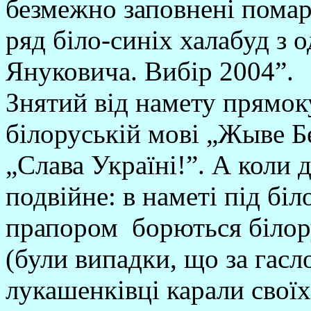
безмежно заповнені пома
ряд біло-синіх халабуд з 
Януковича. Вибір 2004”.
Знятий від намету прямок
білоруській мові „Жыве Б
„Слава Україні!”. А коли 
подвійне: в наметі під бі
прапором борються білору
(були випадки, що за гас
лукашенківці карали своїх