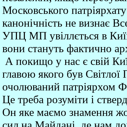
Московського патріярхату
канонічність не визнає Вс
УПЦ МП увіллється в Київ
вони стануть фактично а
А покищо у нас є свій Ки
главою якого був Світлої 
очолюваний патріярхом Фі
Це треба розуміти і ствер
Он яке маємо знамення жо
сил на Майдані, де нам д