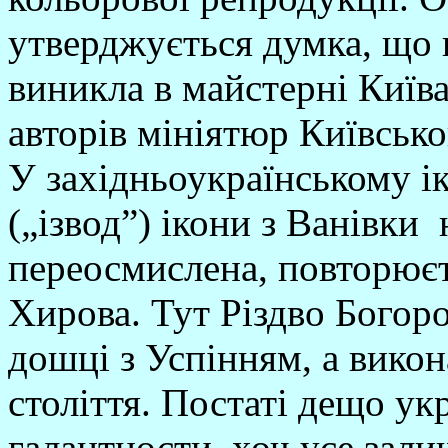
утверджується думка, що 
виникла в майстерні Київа
авторів мініятюр Київсько
У західньоукраїнському і
(„ізвод”) ікони з Ванівки 
переосмислена, повторюєть
Хирова. Тут Різдво Богор
дошці з Успінням, а викон
століття. Постаті дещо ук
галантности, хоч усе зали