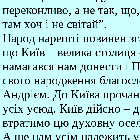
переконливо, а не так, що,
там хоч і не світай”.
Народ нарешті повинен зг
що Київ – велика столиця 
намагався нам донести і П
свого народження благос
Андрієм. До Київа проча
усіх усюд. Київ дійсно –
втратимо цю духовну осе
А ще нам усім належить у