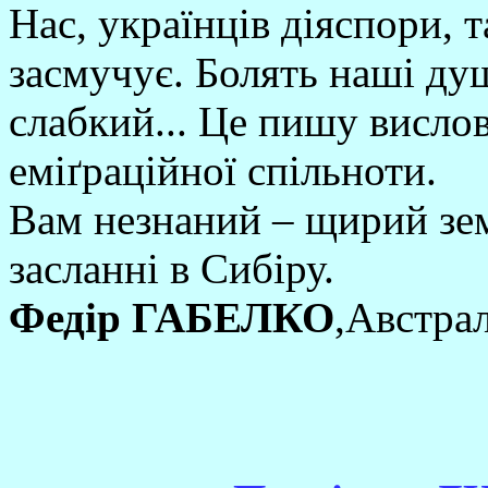
Нас, українців діяспори, 
засмучує. Болять наші душ
слабкий... Це пишу висло
еміґраційної спільноти.
Вам незнаний – щирий зем
засланні в Сибіру.
Федір ГАБЕЛКО
,Австрал