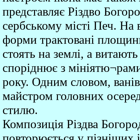
представляє Різдво Богоро
сербському місті Печ. На 
форми трактовані площинн
стоять на землі, а витають
споріднює з мініятю¬рами
року. Одним словом, ванів
майстром головних осеред
стилю.
Композиція Різдва Богород
повторюється у пізніших 