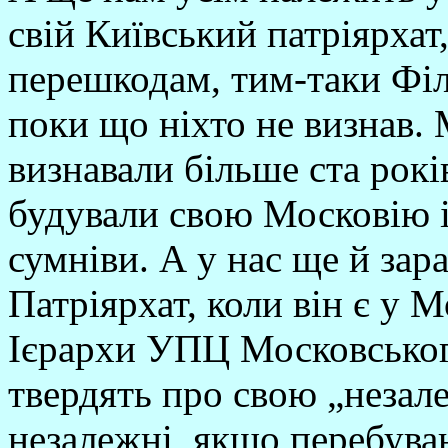
свій Київський патріярхат
перешкодам, тим-таки Філ
поки що ніхто не визнав.
визнавали більше ста рокі
будували свою Московію і
сумніви. А у нас ще й зар
Патріярхат, коли він є у М
Ієрархи УПЦ Московськог
твердять про свою „незале
незалежні, якщо перебува