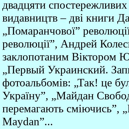
двадцяти спостережливих 
видавництв – дві книги Д
„Помаранчової” революції
революції”, Андрей Колес
заклопотаним Віктором Ю
„Первый Украинский. Запи
фотоальбомів: „Так! це бул
Україну”, „Майдан Свобод
перемагають сміючись”, „
Maydan”...