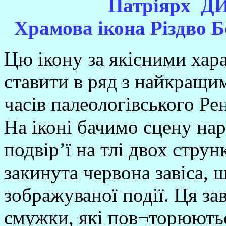
Патріярх Д
Храмова ікона Різдво Б
Цю ікону за якісними хар
ставити в ряд з найкращи
часів палеологівського Рен
На іконі бачимо сцену на
подвір’ї на тлі двох струн
закинута червона завіса, 
зображуваної події. Ця зав
смужки, які пов¬торюютьс