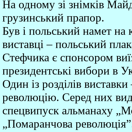
На одному зі знімків Май
грузинський прапор.
Був і польський намет на 
виставці – польський пла
Стефчика є спонсором виїз
президентські вибори в Ук
Один із розділів виставк
революцію. Серед них ви
спецвипуск альманаху „Мо
„Помаранчова революція”.