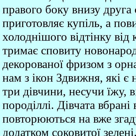
правого боку внизу друга
приготовляє купіль, а пов
холоднішого відтінку від к
тримає сповиту новонарод
декорованої фризом з орн
нам з ікон Здвижня, які є 
три дівчини, несучи їжу, 
породіллі. Дівчата вбрані 
повторюються на вже згаду
додатком соковитої зелені