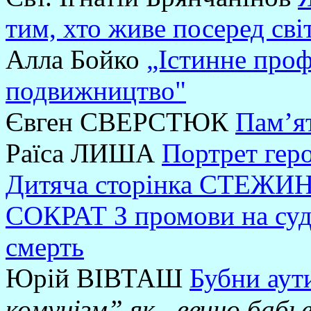
тим, хто живе посеред сві
Алла Бойко
„Істинне проф
подвижництво"
Євген СВЕРСТЮК
Пам’ят
Раїса ЛИША
Портрет геро
Дитяча сторінка СТЕЖИ
СОКРАТ З промови на суді
смерть
Юрій ВІВТАШ
Бубни аут
комунізм” як „вечно бабь