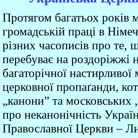
Протягом багатьох років м
громадській праці в Німеч
різних часописів про те, 
перебуває на роздоріжжі 
багаторічної настирливої 
церковної пропаґанди, кот
„канони” та московських „
про неканонічність Украї
Православної Церкви – Ли