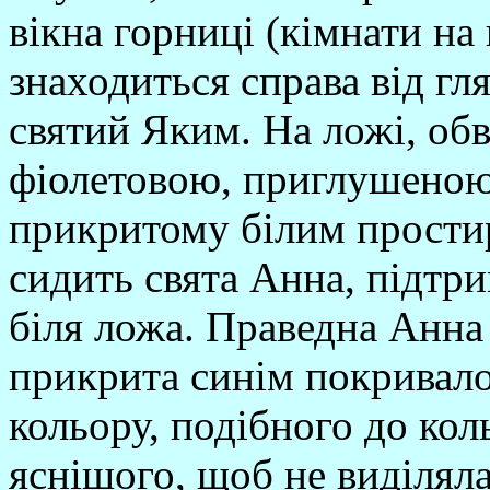
вікна горниці (кімнати на 
знаходиться справа від гл
святий Яким. На ложі, об
фіолетовою, приглушеною 
прикритому білим прости
сидить свята Анна, підтр
біля ложа. Праведна Анна 
прикрита синім покривал
кольору, подібного до ко
яснішого, щоб не виділяла