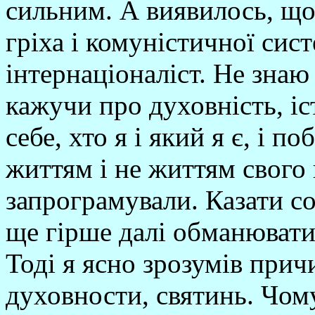
сильним. А виявилось, що
гріха і комуністичної сис
інтернаціоналіст. Не знаю 
кажучи про духовність, іс
себе, хто я і який я є, і п
життям і не життям свого 
запрограмували. Казати со
ще гірше далі обманювати
Тоді я ясно зрозумів прич
духовности, святинь. Чо