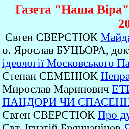
Газета "Наша Віра",
2
Євген СВЕРСТЮК
Майда
о. Ярослав БУЦЬОРА, док
ідеології Московського П
Степан СЕМЕНЮК
Непра
Мирослав Маринович
ЕТ
ПАНДОРИ ЧИ СПАСЕНН
Євген СВЕРСТЮК
Про д
Свт. Ігнатій Брянчанінов
Я