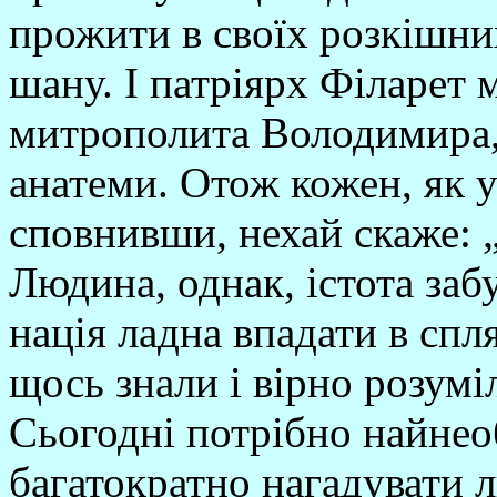
прожити в своїх розкішни
шану. І патріярх Філарет м
митрополита Володимира, 
анатеми. Отож кожен, як у
сповнивши, нехай скаже: „
Людина, однак, істота заб
нація ладна впадати в спл
щось знали і вірно розуміл
Сьогодні потрібно найнео
багатократно нагадувати л