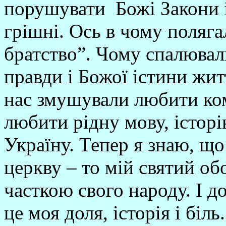
порушувати Божі Закони і
грішні. Ось в чому поляга
братство”. Чому спалювал
правди і Божої істини жи
нас змушували любити ко
любити рідну мову, історі
Україну. Тепер я знаю, що
церкву – то мій святий об
часткою свого народу. І до
це моя доля, історія і біл