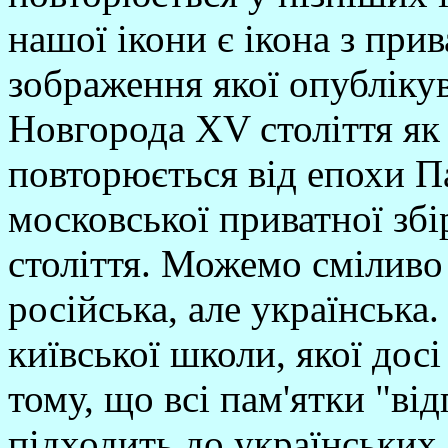
нашої ікони є ікона з прив
зображення якої опубліку
Новгорода XV століття як 
повторюється від епохи Па
московської приватної зб
століття. Можемо сміливо 
російська, але українська
київської школи, якої дос
тому, що всі пам'ятки "від
підходить до українських 