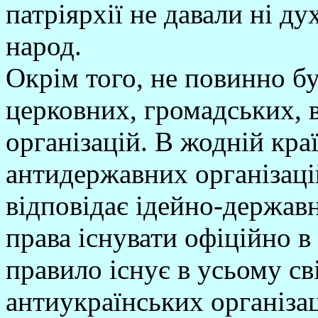
патріярхії не давали ні д
народ.
Окрім того, не повинно б
церковних, громадських, 
організацій. В жодній кра
антидержавних організаці
відповідає ідейно-державн
права існувати офіційно в
правило існує в усьому сві
антиукраїнських організа