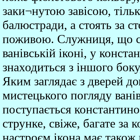
заки¬нутою завісою, тільк
балюстради, а стоять за с
поживою. Служниця, що с
ванівській іконі, у конста
знаходиться з іншого боку
Яким заглядає з дверей дом
мистецького погляду ванів
поступається константиноп
струнке, свіже, багате за
настроєм ікона має також