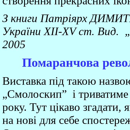
створення прекрасних іко
З книги Патріярх ДИМИТР
України ХІІ-ХV ст. Вид. 
2005
Помаранчова револ
Виставка під такою назво
„Смолоскип” і триватиме 
року. Тут цікаво згадати, 
на нові для себе спостере