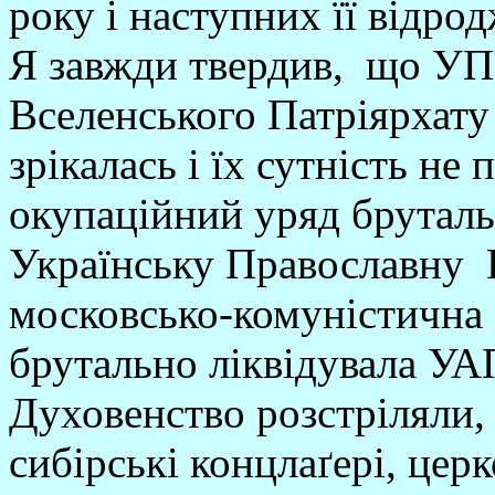
року і наступних її відро
Я завжди твердив, що УПЦ
Вселенського Патріярхату 
зрікалась і їх сутність н
окупаційний уряд бруталь
Українську Православну 
московсько-комуністична 
брутально ліквідувала УА
Духовенство розстріляли, 
сибірські концлаґері, цер