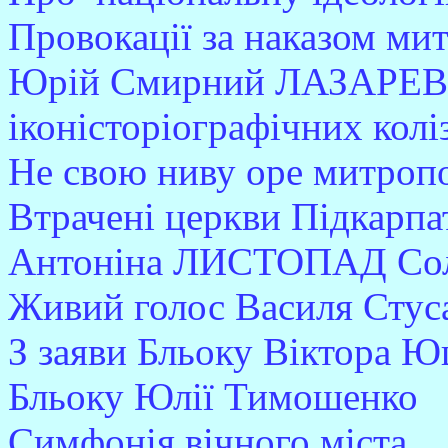
Провокації за наказом ми
Юрій Смирний ЛАЗАРЕ
іконісторіографічних колі
Не свою ниву оре митроп
Втрачені церкви Підкарпа
Антоніна ЛИСТОПАД Сол
Живий голос Василя Стус
З заяви Бльоку Віктора Ю
Бльоку Юлії Тимошенко
Симфонія вічного міста