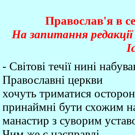
Православ'я в с
На запитання редакції 
І
- Світові течії нині набув
Православні церкви
хочуть триматися осторон
принаймні бути схожим н
манастир з суворим уста
Чим же є насправді