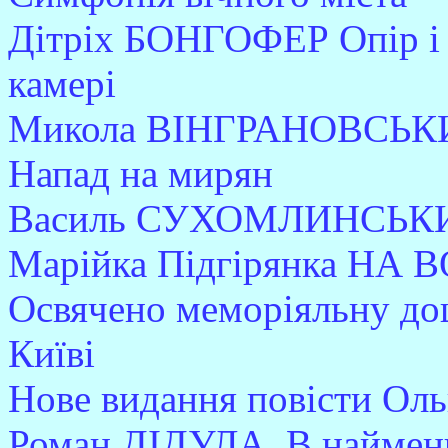
Дітріх БОНГОФЕР Опір і п
камері
Микола ВІНГРАНОВСЬКИЙ 
Напад на мирян
Василь СУХОМЛИНСЬКИЙ
Марійка Підгірянка НА В
Освячено меморіяльну до
Київі
Нове видання повісти Оль
Роман ДІДУЛА. В найменшо