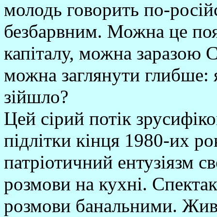
молодь говорить по-росій
безбарвним. Можна це поя
капіталу, можна заразою 
можна заглянути глибше: я
зійшло?
Цей сірий потік зрусифіков
підлітки кінця 1980-их рок
патріотичний ентузіязм сво
розмови на кухні. Спектак
розмови банальними. Живо