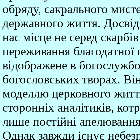
обряду, сакрального мисте
державного життя. Досвід
нас місце не серед скарбів
переживання благодатної 
відображене в богослужбо
богословських творах. Ві
моделлю церковного життя
сторонніх аналітиків, котр
лише постійні апелювання
Однак завжди існує небезп