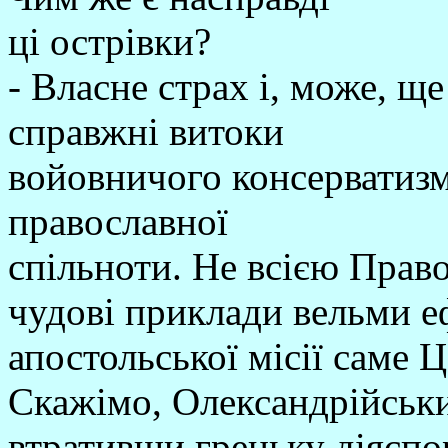
ці острівки?
- Власне страх і, може, щ
справжні витоки
войовничого консерватиз
православної
спільноти. Не всією Прав
чудові приклади вельми е
апостольської місії саме Ц
Скажімо, Олександрійськи
втративши грецьку діяспо