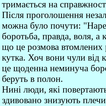
тримається на справжност
Після проголошення незал
можна було почути: "Наре
боротьба, правда, воля, а 
що це розмова втомлених р
кутка. Хоч вони чули від 
це щоденна неминуча боро
беруть в полон.
Нині люди, які повертають
здивовано знизують плечим