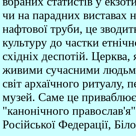
вбраних статистів у екзо
чи на парадних виставах н
нафтової труби, це зводи
культуру до частки етніч
східніх деспотій. Церква, 
живими сучасними людьми
світ архаїчного ритуалу, 
музей. Саме це приваблює
"канонічного православ'я"
Російської Федерації, Біл