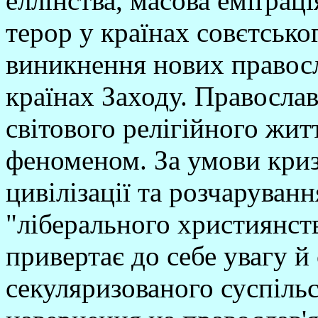
еллінства, масова еміґрац
терор у країнах совєтськ
виникнення нових правос
країнах Заходу. Правосла
світового релігійного жи
феноменом. За умови криз
цивілізації та розчаруван
"ліберального християнст
привертає до себе увагу й
секуляризованого суспіль