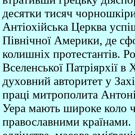
десятки тисяч чорношкіри
Антіохійська Церква успі
Північної Америки, де сф
колишніх протестантів. Р
Вселенської Патріярхії в 
духовний авторитет у Захі
праці митрополита Антоні
Уера мають широке коло ч
православними країнами.