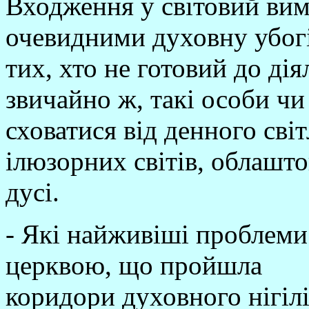
Входження у світовий вим
очевидними духовну убогіс
тих, хто не готовий до дія
звичайно ж, такі особи ч
сховатися від денного сві
ілюзорних світів, облашт
дусі.
- Які найживіші проблеми
церквою, що пройшла
коридори духовного нігіл