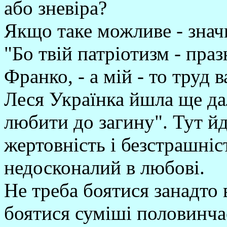
або зневіра?
Якщо таке можливе - знач
"Бо твій патріотизм - пра
Франко, - а мій - то труд
Леся Українка йшла ще дал
любити до загину". Тут йд
жертовність і безстрашніст
недосконалий в любові.
Не треба боятися занадто 
боятися суміші половинчас