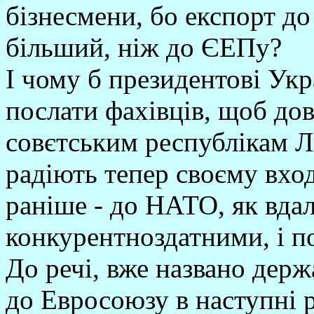
бізнесмени, бо експорт д
більший, ніж до ЄЕПу?
І чому б президентові Укр
послати фахівців, щоб дов
совєтським республікам Лит
радіють тепер своєму вхо
раніше - до НАТО, як вдал
конкурентноздатними, і п
До речі, вже названо дер
до Евросоюзу в наступні р