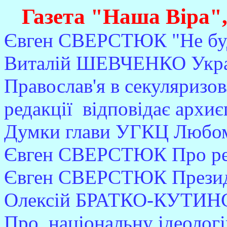
Газета "Наша Віра",
Євген СВЕРСТЮК "Не буд
Виталій ШЕВЧЕНКО Украї
Православ'я в секуляризов
редакції відповідає архиє
Думки глави УГКЦ Любом
Євген СВЕРСТЮК Про рел
Євген СВЕРСТЮК Президе
Олексій БРАТКО-КУТИНС
Про національну ідеолог