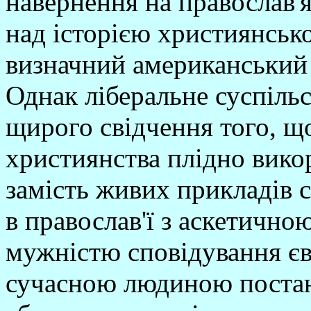
навернення на православ'я
над історією християнської
визначний американський
Однак ліберальне суспіль
щирого свідчення того, щ
християнства плідно вико
замість живих прикладів 
в православ'ї з аскетично
мужністю сповідування єв
сучасною людиною поста