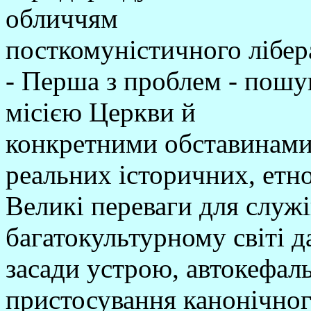
обличчям
посткомуністичного лібер
- Перша з проблем - пошу
місією Церкви й
конкретними обставинами з
реальних історичних, етн
Великі переваги для служ
багатокультурному світі 
засади устрою, автокефал
пристосування канонічног