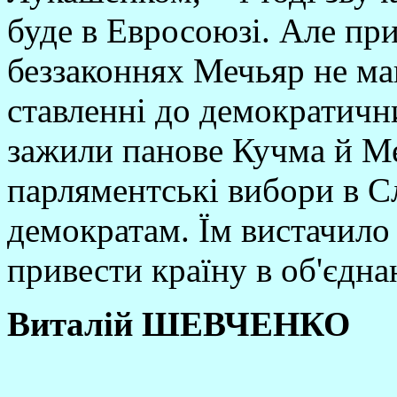
буде в Евросоюзі. Але при
беззаконнях Мечьяр не мав
ставленні до демократични
зажили панове Кучма й Ме
парляментські вибори в С
демократам. Їм вистачило
привести країну в об'єдна
Виталій ШЕВЧЕНКО