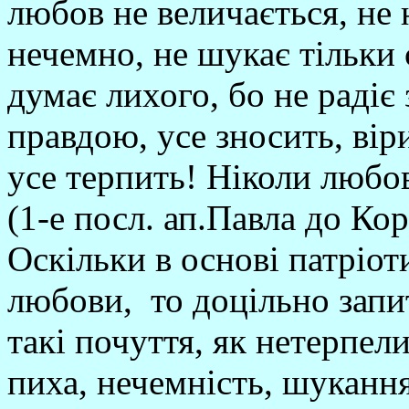
любов не величається, не 
нечемно, не шукає тільки с
думає лихого, бо не радіє 
правдою, усе зносить, віри
усе терпить! Ніколи любов
(1-е посл. ап.Павла до Кор
Оскільки в основі патріо
любови, то доцільно запит
такі почуття, як нетерпелив
пиха, нечемність, шукання