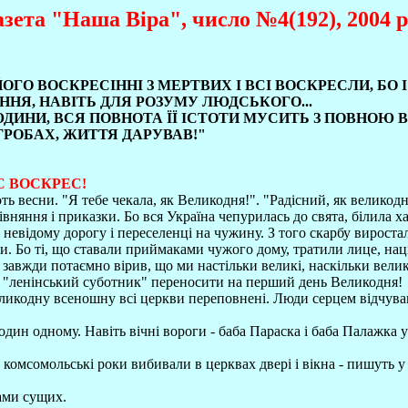
азета "Наша Віра", число №4(192), 2004 р
ЙОГО ВОСКРЕСІННІ З МЕРТВИХ І ВСІ ВОСКРЕСЛИ, БО 
ЕННЯ, НАВІТЬ ДЛЯ РОЗУМУ ЛЮДСЬКОГО...
 ЛЮДИНИ, ВСЯ ПОВНОТА ЇЇ ІСТОТИ МУСИТЬ З ПОВНОЮ
ГРОБАХ, ЖИТТЯ ДАРУВАВ!"
С ВОСКРЕС!
ь весни. "Я тебе чекала, як Великодня!". "Радісний, як великодні
вняння і приказки. Бо вся Україна чепурилась до свята, білила ха
невідому дорогу і переселенці на чужину. З того скарбу виростал
хати. Бо ті, що ставали приймаками чужого дому, тратили лице, 
завжди потаємно вірив, що ми настільки великі, наскільки велик
ий "ленінський суботник" переносити на перший день Великодня!
еликодну всеношну всі церкви переповнені. Люди серцем відчува
один одному. Навіть вічні вороги - баба Параска і баба Палажка
 в комсомольські роки вибивали в церквах двері і вікна - пишуть 
жами сущих.