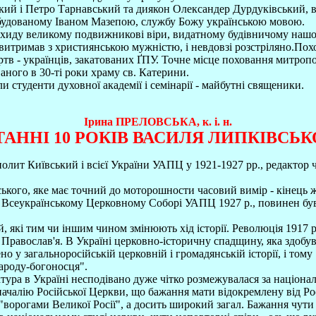
ький і Петро Тарнавський та диякон Олександер Дурдуківський, в
, збудованому Іваном Мазепою, службу Божу українською мовою.
ахиду великому подвижникові віри, видатному будівничому нашої
 витримав з християнською мужністю, і невдовзі розстріляно.Пох
тв - українців, закатованих ҐПУ. Точне місце поховання митропо
ного в 30-ті роки храму св. Катерини.
 студенти духовної академії і семінарії - майбутні священики.
Ірина ПРЕЛОВСЬКА, к. і. н.
АННІ 10 РОКІВ ВАСИЛЯ ЛИПКІВСЬ
лит Київський і всієї України УАПЦ у 1921-1927 рр., редактор 
кого, яке має точний до моторошности часовий вимір - кінець жо
ІІ Всеукраїнському Церковному Соборі УАПЦ 1927 р., повинен бу
кі тим чи іншим чином змінюють хід історії. Революція 1917 р. 
Православ'я. В Україні церковно-історичну спадщину, яка здобува
у загальноросійській церковній і громадянській історії, і том
народу-богоносця".
ра в Україні несподівано дуже чітко розмежувалася за національ
ачалію Російської Церкви, що бажання мати відокремлену від Рос
"ворогами Великої Росії", а досить широкий загал. Бажання чути