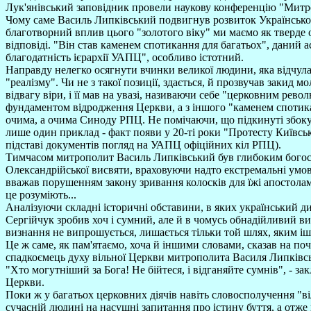
Лук'янівський заповідник провели наукову конференцію "Митро
Чому саме Василь Липківський подвигнув розвиток Української
благотворний вплив цього "золотого віку" ми маємо як тверде о
відповіді. "Він став каменем спотикання для багатьох", даний
благодатність ієрархії УАПЦ", особливо істотний.
Направду нелегко осягнути вчинки великої людини, яка відчул
"реалізму". Чи не з такої позиції, здається, й прозвучав зак
відвагу віри, і її мав на увазі, називаючи себе "церковним ре
фундаментом відродження Церкви, а з іншого "каменем спотикан
очима, а очима Синоду РПЦ. Не помічаючи, що підкинуті збоку 
лише один приклад - факт появи у 20-ті роки "Протесту Київськ
підставі документів погляд на УАПЦ офіційних кіл РПЦ).
Тимчасом митрополит Василь Липківський був глибоким богосл
Олександрійської висвяти, враховуючи надто екстремальні умов
вважав порушенням закону зривання колосків для їжі апостолам
це розуміють...
Аналізуючи складні історичні обставини, в яких український
Сергійчук зробив хоч і сумний, але й в чомусь обнадійливий вис
визнання не випрошується, лишається тільки той шлях, яким і
Це ж саме, як пам'ятаємо, хоча й іншими словами, сказав на п
спадкоємець духу вільної Церкви митрополита Василя Липківсь
"Хто могутніший за Бога! Не бійтеся, і відганяйте сумнів", - за
Церкви.
Поки ж у багатьох церковних діячів навіть словосполучення "в
сучасній людині на насущні запитання про істину буття, а отже