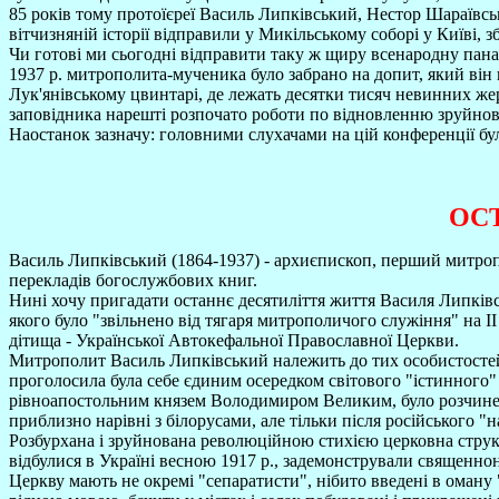
85 років тому протоїєреї Василь Липківський, Нестор Шараївс
вітчизняній історії відправили у Микільському соборі у Київі
Чи готові ми сьогодні відправити таку ж щиру всенародну пан
1937 р. митрополита-мученика було забрано на допит, який він
Лук'янівському цвинтарі, де лежать десятки тисяч невинних жер
заповідника нарешті розпочато роботи по відновленню зруйнова
Наостанок зазначу: головними слухачами на цій конференції були
ОСТ
Василь Липківський (1864-1937) - архиєпископ, перший митропо
перекладів богослужбових книг.
Нині хочу пригадати останнє десятиліття життя Василя Липківсь
якого було "звільнено від тягаря митрополичого служіння" на 
дітища - Української Автокефальної Православної Церкви.
Митрополит Василь Липківський належить до тих особистостей, я
проголосила була себе єдиним осередком світового "істинного" 
рівноапостольним князем Володимиром Великим, було розчинено 
приблизно нарівні з білорусами, але тільки після російського "
Розбурхана і зруйнована революційною стихією церковна структу
відбулися в Україні весною 1917 р., задемонстрували священнон
Церкву мають не окремі "сепаратисти", нібито введені в оману 