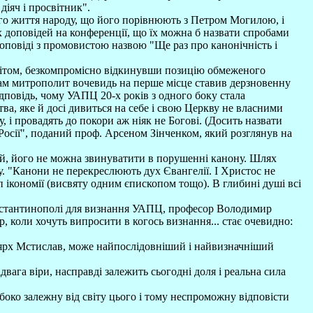
іяч і просвітник".
го життя народу, що його порівнюють з Петром Могилою, і
х доповідей на конференції, що їх можна б назвати спробами
оповіді з промовистою назвою "Ще раз про канонічність і
світом, безкомпромісно відкинувши позицію обмеженого
 сам митрополит вочевидь на перше місце ставив дерзновенну
ідповідь, чому УАПЦ 20-х років з одного боку стала
а, яке й досі дивиться на себе і свою Церкву не власними
і провадять до покори аж ніяк не Богові. (Досить назвати
 Росії", поданий проф. Арсеном Зінченком, який розглянув на
й, його не можна звинуватити в порушенні канону. Шлях
у. "Канони не перекреслюють дух Євангелії. І Христос не
 ікономії (висвяту одним єпископом тощо). В глибині душі всі
онстантинополі для визнання УАПЦ, професор Володимир
р, коли хочуть випросити в когось визнання... стає очевидно:
тріярх Мстислав, може найпослідовніший і найвизначніший
двага віри, насправді залежить сьогодні доля і реальна сила
боко залежну від світу цього і тому неспроможну відповісти