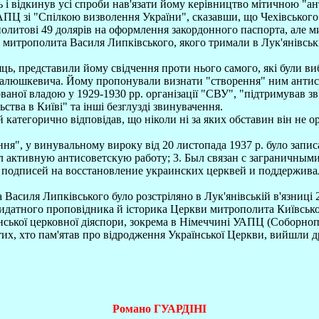
 і відкинув усі спроби нав'язати йому керівництво мітичною "а
АПЦ зі "Спілкою визволення України", сказавши, що Чехівського 
олитові 49 долярів на оформлення закордонного паспорта, але ми
итрополита Василя Липківського, якого тримали в Лук'янівській
, представили йому свідчення проти нього самого, які були виб
юшкевича. Йому пропонували визнати "створення" ним антисовє
ваної владою у 1929-1930 рр. організації "СВУ", "підтримував 
ства в Київі" та інші безглузді звинувачення.
категорично відповідав, що ніколи ні за яких обставин він не ор
ння", у винувальному вироку від 20 листопада 1937 р. було зап
л активную антисоветскую работу; 3. Был связан с заграничны
 подписей на восстановление украинских церквей и поддержива
Василя Липківського було розстріляно в Лук'янівській в'язниці 
идатного проповідника й історика Церкви митрополита Київськог
їнської церковної діяспори, зокрема в Німеччині УАПЦ (Соборно
х, хто пам'ятав про відродження Української Церкви, вийшли дру
Романо ГУАРДІНІ