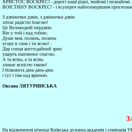
ХРИСТОС ВОСКРЕС! - дорогі наші рідні, знайомі і незнайомі.
ВОІСТИНУ ВОСКРЕС! - і всупереч найпохмурішим прогнозам 
З дзвінички дзвін, з дзвінички дзвін
злітає радістю благою!
Це Великодній пердзвін.
Він у тобі і над тобою.
Душе моя, полинь, полинь
угору в синь і ти ясою! -
Дар сонця життєдайний зрин
ущерть наповнює снагою.
А та ясінь, а та ясінь
зливає ясністю такою!
І білковита дінь-дінь-дінь
і тут і там над яриною.
Оксана ЛЯТУРИНСЬКА
З
На відзначення річниці Київська духовна академія і семінарія