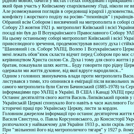
рідною мовою, бачити у містах і селах побудовані і прикрашені
який брав участь у Київському єпархіяльному з'їзді, ніколи не
Але розмежування поглядів в середовищі ієрархії і духовенств
конфлікту і жорсткого поділу на росіян-"тихонівців" і українців
Обраний всім Собором і висвячений на митрополита в соборі св
Собору 23 жовтня 1921 р. митрополит Київський і всієї України
посаді він був до ІІ Всеукраїнського Православного Собору УАП
На цьому останньому соборі митрополит Київський і всієї Україн
привселюдного зречення, продемонстрував висоту духа і стійкіс
"Шановний і св. Соборе УАПЦ. Волею 1 Всеукраїнського Церковн
мені лежать обов"язок скласти відчит перед Собором про моє 
керівництвом Христа силою Св. Духа і тому для свого життя і ро
братам, показували шлях життя... Буду говорити про рідну Церк
одержали ми життя духовне, від якої вдруге народилися..."
Одним з головних звинувачень влади проти митрополита Василя Л
листувався з тими, хто опинився в еміґрації після визвольних
самого митрополита були Євген Бачинський (1885-1978) та Серг
інформаціями про УАПЦ в Україні. В США і Канаді УАПЦ предст
Останнє десятиліття свого життя Василь Липківський провів у 
Українській Церкві спонукало його навіть в часи жахливого Го
історичні праці про Українську Церкву, листи за кордон.
Головним джерелом інформації про останнє десятиріччя життя м
Василя Свистуна, о. Павла Корсуновського, до Консисторії Укра
розпочалося у найважчому для України 1933 р., коли скрізь лю
При "звільненні його від митрополичого тягаря" у 1927 р. йому 