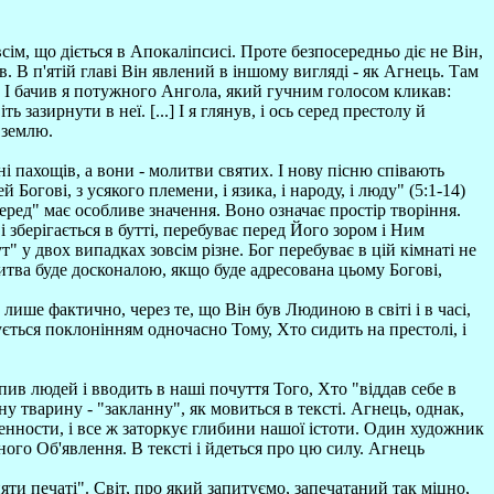
всім, що діється в Апокаліпсисі. Проте безпосередньо діє не Він,
. В п'ятій главі Він явлений в іншому вигляді - як Агнець. Там
ми. І бачив я потужного Ангола, який гучним голосом кликав:
ь зазирнути в неї. [...] І я глянув, і ось серед престолу й
 землю.
ні пахощів, а вони - молитви святих. І нову пісню співають
огові, з усякого племени, і язика, і народу, і люду" (5:1-14)
перед" має особливе значення. Воно означає простір творіння.
і зберігається в бутті, перебуває перед Його зором і Ним
т" у двох випадках зовсім різне. Бог перебуває в цій кімнаті не
литва буде досконалою, якщо буде адресована цьому Богові,
лише фактично, через те, що Він був Людиною в світі і в часі,
ується поклонінням одночасно Тому, Хто сидить на престолі, і
ив людей і вводить в наші почуття Того, Хто "віддав себе в
ну тварину - "закланну", як мовиться в тексті. Агнець, однак,
гненности, і все ж заторкує глибини нашої істоти. Один художник
чного Об'явлення. В тексті і йдеться про цю силу. Агнець
няти печаті". Світ, про який запитуємо, запечатаний так міцно,