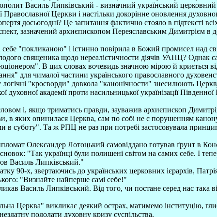
полит Василь Липківський - визначний український церковний д
 Православної Церкви і настільки докорінне оновлення духовно
пертя досьогодні? Це запитання фактично стояло в підтексті всі
 аспект, зазначений архиєпископом Переяславським Димитрієм в д
а себе "покликаною" і істинно повірила в Божий промисел над 
ид молодого священика щодо нереалістичности діячів УАПЦ? Однак
волюціонером". В цих словах вочевидь значною мірою й криється в
ня" для чималої частини українського православного духовенств
логічні "кросворди" довкола "канонічности" знесилюють Церкву, 
ої духовної академії проти насильницької українізації Південної
овом і, якщо триматись правди, зауважив архиєпископ Димитрі
и, в яких опинилася Церква, сам по собі не є порушенням канон
и в суботу". Та ж РПЦ не раз при потребі застосовувала принцип
 дипломат Олександер Лотоцький самовіддано готував ґрунт в К
новок: "Так українці були полишені світом на самих себе. І тепе
шов Василь Липківський."
очатку 90-х, звертаючись до українських церковних ієрархів, Па
кого: "Визнайте найперше самі себе!"
кликав Василь Липківський. Від того, чи постане серед нас така ві
ільна Церква" викликає деякий острах, матимемо інституцію, гли
 нездатну подолати духовну кризу суспільства.