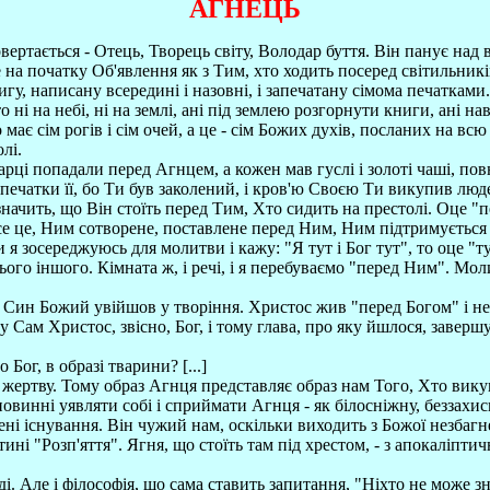
АГНЕЦЬ
овертається - Отець, Творець світу, Володар буття. Він панує над 
 на початку Об'явлення як з Тим, хто ходить посеред світильників
нигу, написану всередині і назовні, і запечатану сімома печатка
ні на небі, ні на землі, ані під землею розгорнути книги, ані навіт
 має сім рогів і сім очей, а це - сім Божих духів, посланих на всю
лі.
рці попадали перед Агнцем, а кожен мав гуслі і золоті чаші, пов
чатки її, бо Ти був заколений, і кров'ю Своєю Ти викупив людей Б
значить, що Він стоїть перед Тим, Хто сидить на престолі. Оце "
 Все це, Ним сотворене, поставлене перед Ним, Ним підтримується 
я зосереджуюсь для молитви і кажу: "Я тут і Бог тут", то оце "ту
сього іншого. Кімната ж, і речі, і я перебуваємо "перед Ним". Мо
о Син Божий увійшов у творіння. Христос жив "перед Богом" і не 
 Сам Христос, звісно, Бог, і тому глава, про яку йшлося, заверш
Бог, в образі тварини? [...]
жертву. Тому образ Агнця представляє образ нам Того, Хто викуп
 повинні уявляти собі і сприймати Агнця - як білосніжну, беззахис
орені існування. Він чужий нам, оскільки виходить з Божої незба
ині "Розп'яття". Ягня, що стоїть там під хрестом, - з апокаліпти
віді. Але і філософія, що сама ставить запитання, "Ніхто не може з