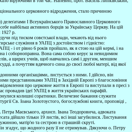
ухало віруючими в той час. Напевно, прот. Василь Липківський,
національного церковного відродження, стало причиною
ія) делеґатами І Всеукраїнського Православного Церковного
 себе найбільш активних борців за Українську Церкву. На цій
 1927 р.
удучи під тиском совєтської влади, чекають від нього
тирське служіння в УАПЦ з достоїнством і гідністю:
- і от рівно 6 років пройшло, як я стою на цій кермі, і на
на і соборноправна. Вона сама собою керує за невидимим
телів, а щирих учнів, щоб навчались самі і другим, меншим
дді, а почуттям вдячного сина до своєї любої матері, від якої
онними організаціями, листується з ними. І дійсно, він
ійними представниками УАПЦ в Західній Европі з благословіння
ідомлення про церковне життя в Европі та виступали в пресі з
ас провадив ідеї УАПЦ в життя українських парафій.
двернулися колишні соратники. Величезне бажання служити
ргії Св. Іоана Золотоустого, богослужбові книги, проповіді ,
 Петра Маєвського, архиєп. Івана Теодоровича, адвоката
сата дійшло тільки 19 листів, всі інші загубилися. Листування
ужиною, матір'ю та сестрою в страшній скруті.
він згадує, що жодного разу її не отримував. Дякуючи о. Петру