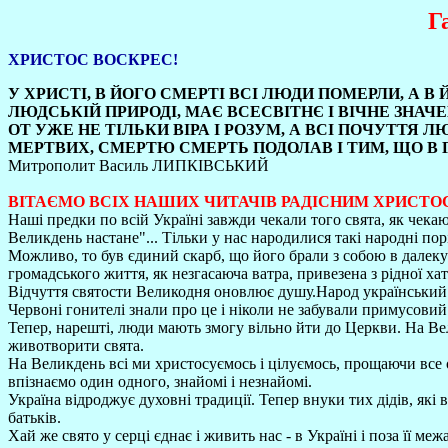
Г
ХРИСТОС ВОСКРЕС!
У ХРИСТІ, В ЙОГО СМЕРТІ ВСІ ЛЮДИ ПОМЕРЛИ, А В 
ЛЮДСЬКІЙ ПРИРОДІ, МАЄ ВСЕСВІТНЄ І ВІЧНЕ ЗНАЧ
ОТ УЖЕ НЕ ТІЛЬКИ ВІРА І РОЗУМ, А ВСІ ПОЧУТТЯ
МЕРТВИХ, СМЕРТЮ СМЕРТЬ ПОДОЛАВ І ТИМ, ЩО В 
Митрополит Василь ЛИПКІВСЬКИЙ
ВІТАЄМО ВСІХ НАШИХ ЧИТАЧІВ РАДІСНИМ ХРИСТО
Наші предки по всій Україні завжди чекали того свята, як чекают
Великдень настане"... Тільки у нас народилися такі народні порі
Можливо, то був єдиний скарб, що його брали з собою в далеку 
громадського життя, як незгасаюча ватра, привезена з рідної 
Відчуття святости Великодня оновлює душу.Народ український 
Червоні гонителі знали про це і ніколи не забували примусов
Тепер, нарешті, люди мають змогу вільно йти до Церкви. На В
животворити свята.
На Великдень всі ми христосуємось і цілуємось, прощаючи все 
впізнаємо один одного, знайомі і незнайомі.
Україна відроджує духовні традиції. Тепер внуки тих дідів, які
батьків.
Хай же свято у серці єднає і живить нас - в Україні і поза її ме