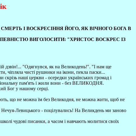
ік
І СМЕРТЬ І ВОСКРЕСІННЯ ЙОГО, ЯК ВІЧНОГО БОГА В
 ВПЕВНІСТЮ ВИГОЛОСИТИ: "ХРИСТОС ВОСКРЕС ІЗ
й дзвін!... "Одягнувся, як на Великодень!". "І нам ще
ти, чіпляла чисті рушники на ікони, пекла паски...
и скрізь наші церкви - осередки українських громад і
національну пам'ять і жили вони - без ВЕЛИКОДНЯ.
ий Бог у нашому серці.
ють, що не можна їм без Великодня, не можна жити, щоб не
 у Нечуя-Левицького - поцілувались! На Великдень ми заново
у школі чудові писанки, а часом і навчають молитися своїх