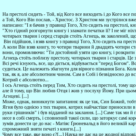
На престолі сидить - Той, від Кого все виходить і до Кого все п
а Той, Кого Він послав, - Христос. З Христом ми зустрілися вже
написано: "І я бачив у правиці Того, Хто сидить на престолі, к
"Хто гідний розгорнути книгу і зламати печатки її? І не міг ніхто 
чотирьох тварин і серед старців стоїть Агнець, як заколений, що
Він підійшов, і взяв книгу з правиці Того, Хто сидить на престо
А коли Він взяв книгу, то чотири тварини й двадцять чотири ста
вони, промовляючи: "Ти достойний узяти цю книгу, і розкрити пе
Агнець стоїть поблизу престолу, чотирьох тварин і старців. Це 
Всі речі існують, все, що діється, відбувається "перед Богом".
судиться. Це належить збагнути для вірного пізнання Бога. Коли 
так, як я, але абсолютним чином. Сам в Собі і безвідносно до в
Котрий є абсолютно...
І ось Агнець стоїть перед Тим, Хто сидить на престолі, тому щ
але й тому, що Він любив Отця і жив у послуху Йому. При цьому
Агнцеві. [...]
Може, однак, виникнути запитання: як це так, Син Божий, тобто 
Ягня було однією з тих тварин, котрих найчастіше приносили в 
руки грішників" і був відданий на заклання. [...] Саме так ми й
несе в собі смерть, і сповнений такої сили, що заторкує самі к
зумів донести це до нас - Матіяс Ґрюневальд в його великій карт
спроможний зняти печаті з книги.[...]
Чому все таке, яке воно є?[...] Наука не дає на це жодної відпо