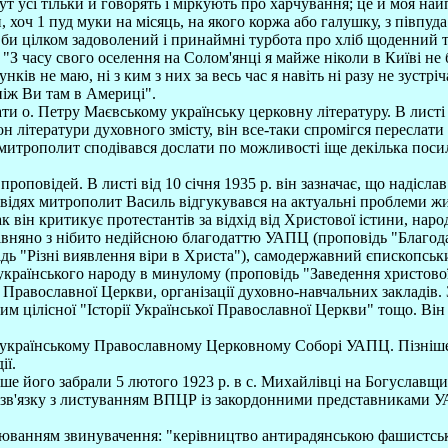
усі тільки й говорять і міркують про харчування; це й моя найпер
, хоч 1 пуд муки на місяць, на якого коржа або галушку, з півпуд
ув би цілком задоволений і принаймні турбота про хліб щоденний 
"З часу свого оселення на Солом'янці я майже ніколи в Київі н
ів не маю, ні з ким з них за весь час я навіть ні разу не зустріча
ніж Ви там в Америці".
 о. Петру Маєвському українську церковну літературу. В листі в
н літератури духовного змісту, він все-таки спромігся переслати
і митрополит сподівався дослати по можливості іще декілька пос
роповідей. В листі від 10 січня 1935 р. він зазначає, що надіс
роповідях митрополит Василь відгукувався на актуальні проблеми 
к він критикує протестантів за відхід від Христової істини, нар
івняно з нібито недійсною благодаттю УАПЦ (проповідь "Благода
дь "Різні виявлення віри в Христа"), самодержавний єпископськ
країнського народу в минулому (проповідь "Заведення христової 
Православної Церкви, організації духовно-навчальних закладів. 
м цілісної "Історії Української Православної Церкви" тощо. Він у
еукраїнському Православному Церковному Соборі УАПЦ. Пізніше в
ії.
ше його забрали 5 лютого 1923 р. в с. Михайлівці на Богуславщин
о у зв'язку з листуванням ВПЦР із закордонними представникам
люванням звинувачення: "керівництво антирадянською фашистсько