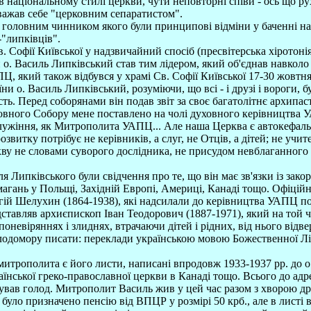
 в національному стилі церкви, чути неповторні співи - ось що р
 вважав себе "церковним сепаратистом".
а, головним чинником якого були принципові відміни у баченні 
-"липківців".
. Софії Київської у надзвичайний спосіб (пресвітерська хіротон
 о. Василь Липківський став тим лідером, який об'єднав навколо
Ц, який також відбувся у храмі Св. Софії Київської 17-30 жовтня
и о. Василь Липківський, розуміючи, що всі - і друзі і вороги, б
ть. Перед соборянами він подав звіт за своє багатолітнє архипас
ого Собору мене поставлено на чолі духовного керівництва УАПЦ 
служіння, як Митрополита УАПЦ... Але наша Церква є автокефаль
звитку потрібує не керівників, а слуг, не Отців, а дітей; не учи
ву не словами суворого дослідника, не присудом невблаганного су
ипківського були свідчення про те, що він має зв'язки із закорд
 змагань у Польщі, Західній Европі, Америці, Канаді тощо. Офіц
ій Шелухин (1864-1938), які надсилали до керівництва УАПЦ пов
авляв архиєпископ Іван Теодорович (1887-1971), який на той ч
поневіряннях і злиднях, втрачаючи дітей і рідних, від нього ві
лодомору писати: переклади українською мовою Божественної Літу
итрополита є його листи, написані впродовж 1933-1937 рр. до о.
їнської греко-православної церкви в Канаді тощо. Всього до адре
тував голод. Митрополит Василь жив у цей час разом з хворою др
було призначено пенсію від ВПЦР у розмірі 50 крб., але в листі 