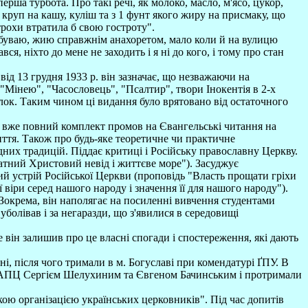
ша турбота. Про такі речі, як молоко, масло, м'ясо, цукор,
а круп на кашу, куліш та з 1 фунт якого жиру на присмаку, що
трохи втратила б свою гостроту".
е буваю, жию справжнім анахоретом, мало коли й на вулицю
вся, ніхто до мене не заходить і я ні до кого, і тому про стан
ід 13 грудня 1933 р. він зазначає, що незважаючи на
 "Мінею", "Часословець", "Псалтир", твори Інокентія в 2-х
илок. Таким чином ці видання було врятовано від остаточного
лав вже повний комплект промов на Євангельські читання на
життя. Також про будь-яке теоретичне чи практичне
одних традицій. Піддає критиці і Російську православну Церкву.
тний Христовий невід і життєве море"). Засуджує
ий устрій Російської Церкви (проповідь "Власть прощати гріхи
віри серед нашого народу і значення її для нашого народу").
Зокрема, він наполягає на посиленні вивчення студентами
болівав і за негаразди, що з'явилися в середовищі
ін залишив про це власні спогади і спостереження, які дають
і, після чого тримали в м. Богуславі при комендатурі ҐПУ. В
и УАПЦ Сергієм Шелухиним та Євгеном Бачинським і протримали
ю організацією українських церковників". Під час допитів