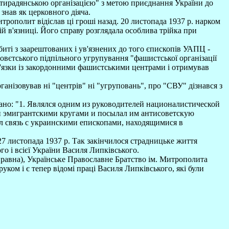
нтирадянською організацією" з метою приєднання України до
знав як церковного діяча.
трополит відіслав ці гроші назад. 20 листопада 1937 р. нарком
 в'язниці. Його справу розглядала особлива трійка при
иті з заарештованих і ув'язнених до того єпископів УАПЦ -
тського підпільного угрупування "фашистської організації
зв'язки із закордонними фашистськими центрами і отримував
ганізовував ні "центрів" ні "угруповань", про "СВУ" дізнався з
исано: "1. Являлся одним из руководителей националистической
ми эмигрантскими кругами и посылал им антисоветскую
л связь с украинскими епископами, находящимися в
27 листопада 1937 р. Так закінчилося страдницьке життя
о і всієї України Василя Липківського.
правна), Українське Православне Братство ім. Митрополита
ком і є тепер відомі праці Василя Липківського, які були