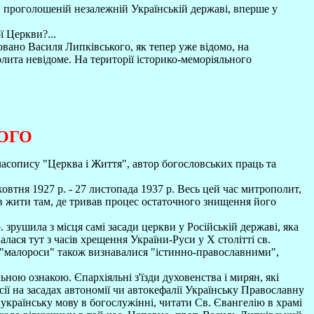
 проголошеній незалежній Українській державі, вперше у
 Церкви?...
овано Василя Липківського, як тепер уже відомо, на
лита невідоме. На території історико-меморіяльного
КОГО
часопису "Церква і Життя", автор богословських праць та
втня 1927 р. - 27 листопада 1937 р. Весь цей час митрополит,
в жити там, де тривав процес остаточного знищення його
зрушила з місця самі засади церкви у Російській державі, яка
лася тут з часів хрещення України-Руси у Х столітті св.
у "малороси" також визнавалися "істинно-православними",
ною ознакою. Єпархіяльні з'їзди духовенства і мирян, які
ії на засадах автономії чи автокефалії Українську Православну
 українську мову в богослужінні, читати Св. Євангелію в храмі