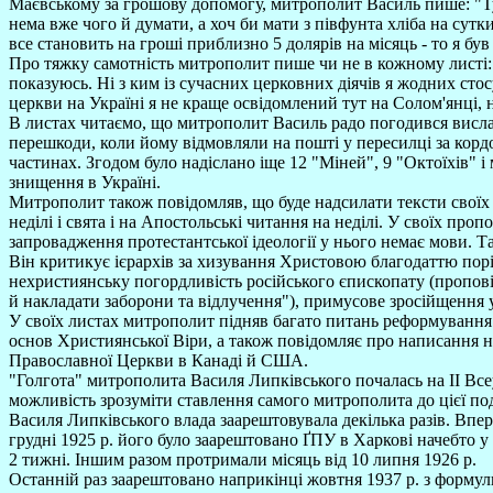
Маєвському за грошову допомогу, митрополит Василь пише: "Тут 
нема вже чого й думати, а хоч би мати з півфунта хліба на сутки
все становить на гроші приблизно 5 долярів на місяць - то я б
Про тяжку самотність митрополит пише чи не в кожному листі: 
показуюсь. Ні з ким із сучасних церковних діячів я жодних стосунк
церкви на Україні я не краще освідомлений тут на Солом'янці, 
В листах читаємо, що митрополит Василь радо погодився вислати
перешкоди, коли йому відмовляли на пошті у пересилці за кордо
частинах. Згодом було надіслано іще 12 "Міней", 9 "Октоїхів" 
знищення в Україні.
Митрополит також повідомляв, що буде надсилати тексти своїх п
неділі і свята і на Апостольські читання на неділі. У своїх п
запровадження протестантської ідеології у нього немає мови. Та
Він критикує ієрархів за хизування Христовою благодаттю пор
нехристиянську погордливість російського єпископату (пропові
й накладати заборони та відлучення"), примусове зросійщення у
У своїх листах митрополит підняв багато питань реформування 
основ Християнської Віри, а також повідомляє про написання ни
Православної Церкви в Канаді й США.
"Голгота" митрополита Василя Липківського почалась на ІІ Вс
можливість зрозуміти ставлення самого митрополита до цієї под
Василя Липківського влада заарештовувала декілька разів. Впер
грудні 1925 р. його було заарештовано ҐПУ в Харкові начебт
2 тижні. Іншим разом протримали місяць від 10 липня 1926 р.
Останній раз заарештовано наприкінці жовтня 1937 р. з форму