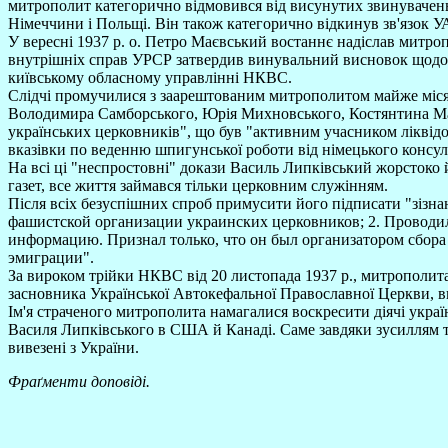
митрополит категорично відмовився від висунутих звинувачень
Німеччини і Польщі. Він також категорично відкинув зв'язок У
У вересні 1937 р. о. Петро Маєвський востаннє надіслав митроп
внутрішніх справ УРСР затвердив винувальний висновок щодо м
київському обласному управлінні НКВС.
Слідчі промучилися з заарештованим митрополитом майже місяць
Володимира Самборського, Юрія Михновського, Костянтина Мал
українських церковників", що був "активним учасником ліквідо
вказівки по веденню шпигунської роботи від німецького консуль
На всі ці "неспростовні" докази Василь Липківський жорстоко й 
газет, все життя займався тільки церковним служінням.
Після всіх безуспішних спроб примусити його підписати "зізна
фашистской организации украинских церковников; 2. Проводи
информацию. Признал только, что он был организатором сбора
эмиграции".
За вироком трійки НКВС від 20 листопада 1937 р., митрополита 
засновника Української Автокефальної Православної Церкви, в
Ім'я страченого митрополита намагалися воскресити діячі укра
Василя Липківського в США й Канаді. Саме завдяки зусиллям ти
вивезені з України.
Фраґменти доповіді.